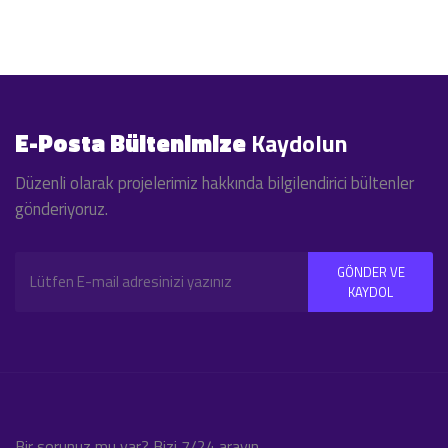
E-Posta Bültenimize
Kaydolun
Düzenli olarak projelerimiz hakkında bilgilendirici bültenler
gönderiyoruz.
GÖNDER VE
KAYDOL
Bir sorunuz mu var? Bizi 7/24 arayın