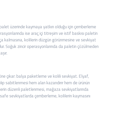
er palet üzerinde kaymaya yatkın olduğu için çemberleme
erasyonlarında ise araç içi titreşim ve istif baskısı paletin
ça kalmasına, kolilerin düzgün görünmesine ve sevkiyat
olur. Soğuk zincir operasyonlarında da paletin çözülmeden
aşır.
e çıkar: balya paketleme ve kolili sevkiyat. Elyaf,
rılıp sabitlenmesi hem alan kazandırır hem de ürünün
lilerin düzenli paletlenmesi, mağaza sevkiyatlarında
esafe sevkiyatlarda çemberleme, kolilerin kaymasını