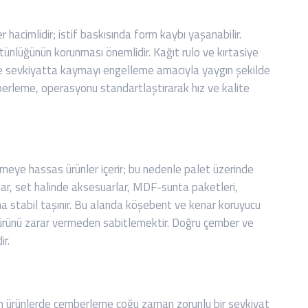
hacimlidir; istif baskısında form kaybı yaşanabilir.
ünlüğünün korunması önemlidir. Kağıt rulo ve kırtasiye
ve sevkiyatta kaymayı engelleme amacıyla yaygın şekilde
mberleme, operasyonu standartlaştırarak hız ve kalite
meye hassas ürünler içerir; bu nedenle palet üzerinde
yalar, set halinde aksesuarlar, MDF-sunta paketleri,
 stabil taşınır. Bu alanda köşebent ve kenar koruyucu
 ürünü zarar vermeden sabitlemektir. Doğru çember ve
ir.
gan ürünlerde çemberleme çoğu zaman zorunlu bir sevkiyat