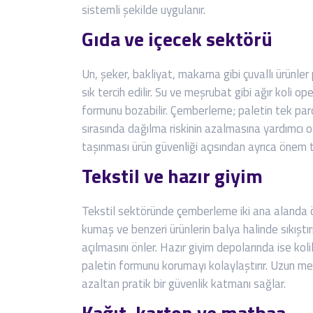
sistemli şekilde uygulanır.
Gıda ve içecek sektörü
Un, şeker, bakliyat, makarna gibi çuvallı ürünl
sık tercih edilir. Su ve meşrubat gibi ağır koli op
formunu bozabilir. Çemberleme; paletin tek par
sırasında dağılma riskinin azalmasına yardımcı 
taşınması ürün güvenliği açısından ayrıca önem t
Tekstil ve hazır giyim
Tekstil sektöründe çemberleme iki ana alanda ön
kumaş ve benzeri ürünlerin balya halinde sıkıştı
açılmasını önler. Hazır giyim depolarında ise ko
paletin formunu korumayı kolaylaştırır. Uzun m
azaltan pratik bir güvenlik katmanı sağlar.
Kağıt, karton ve matbaa