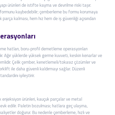
apı ürünleri de istifte kayma ve devrilme riski taşır.
et formunu kaybedebilir; çemberleme bu formu korumaya
ek parça kalması, hem hız hem de iş güvenliği açısından
perasyonları
leme hatları, boru-profil demetleme operasyonları
. Ağır yüklerde yüksek germe kuvveti, keskin kenarlar ve
emlidir. Çelik çember, kenetlemeli/tokasız çözümler ve
rklift ile daha güvenli kaldırmayı sağlar. Düzenli
dardını iyileştirir.
ik enjeksiyon ürünleri, kauçuk parçalar ve metal
vk edilir. Paletin bozulması; hatlara geç ulaşma,
maliyetler doğurur. Bu nedenle çemberleme, hızlı ve