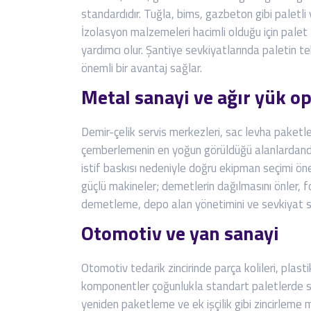
standardıdır. Tuğla, bims, gazbeton gibi paletli y
İzolasyon malzemeleri hacimli olduğu için pal
yardımcı olur. Şantiye sevkiyatlarında paletin t
önemli bir avantaj sağlar.
Metal sanayi ve ağır yük o
Demir-çelik servis merkezleri, sac levha paket
çemberlemenin en yoğun görüldüğü alanlardandır
istif baskısı nedeniyle doğru ekipman seçimi ön
güçlü makineler; demetlerin dağılmasını önler, fo
demetleme, depo alan yönetimini ve sevkiyat stan
Otomotiv ve yan sanayi
Otomotiv tedarik zincirinde parça kolileri, plast
komponentler çoğunlukla standart paletlerde se
yeniden paketleme ve ek işçilik gibi zincirleme 