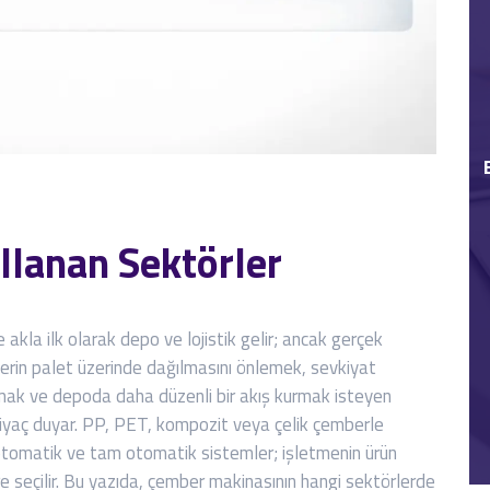
lanan Sektörler
 akla ilk olarak depo ve lojistik gelir; ancak gerçek
lerin palet üzerinde dağılmasını önlemek, sevkiyat
ırmak ve depoda daha düzenli bir akış kurmak isteyen
yaç duyar. PP, PET, kompozit veya çelik çemberle
rı otomatik ve tam otomatik sistemler; işletmenin ürün
re seçilir. Bu yazıda, çember makinasının hangi sektörlerde