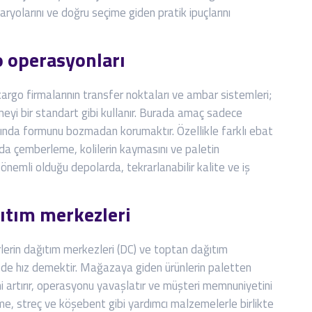
aryolarını ve doğru seçime giden pratik ipuçlarını
o operasyonları
argo firmalarının transfer noktaları ve ambar sistemleri;
meyi bir standart gibi kullanır. Burada amaç sadece
ında formunu bozmadan korumaktır. Özellikle farklı ebat
rda çemberleme, kolilerin kaymasını ve paletin
n önemli olduğu depolarda, tekrarlanabilir kalite ve iş
ıtım merkezleri
irlerin dağıtım merkezleri (DC) ve toptan dağıtım
 de hız demektir. Mağazaya giden ürünlerin paletten
i artırır, operasyonu yavaşlatır ve müşteri memnuniyetini
e, streç ve köşebent gibi yardımcı malzemelerle birlikte