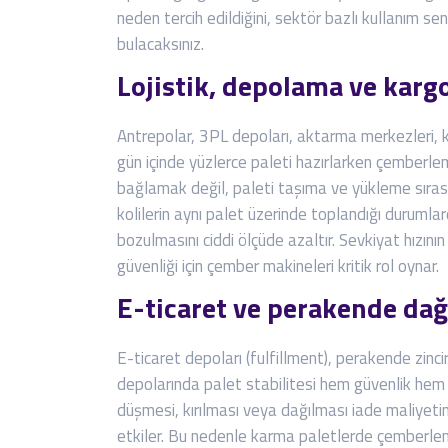
neden tercih edildiğini, sektör bazlı kullanım sen
bulacaksınız.
Lojistik, depolama ve karg
Antrepolar, 3PL depoları, aktarma merkezleri, k
gün içinde yüzlerce paleti hazırlarken çemberle
bağlamak değil, paleti taşıma ve yükleme sıras
kolilerin aynı palet üzerinde toplandığı durumla
bozulmasını ciddi ölçüde azaltır. Sevkiyat hızını
güvenliği için çember makineleri kritik rol oynar.
E-ticaret ve perakende dağ
E-ticaret depoları (fulfillment), perakende zinc
depolarında palet stabilitesi hem güvenlik hem
düşmesi, kırılması veya dağılması iade maliyetin
etkiler. Bu nedenle karma paletlerde çemberlem