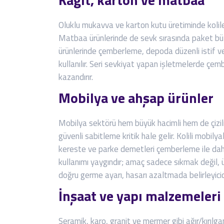
Oluklu mukavva ve karton kutu üretiminde koliler 
Matbaa ürünlerinde de sevk sırasında paket büt
ürünlerinde çemberleme, depoda düzenli istif 
kullanılır. Seri sevkiyat yapan işletmelerde çe
kazandırır.
Mobilya ve ahşap ürünler
Mobilya sektörü hem büyük hacimli hem de çizil
güvenli sabitleme kritik hale gelir. Kolili mobil
kereste ve parke demetleri çemberleme ile daha
kullanımı yaygındır; amaç sadece sıkmak değil,
doğru germe ayarı, hasarı azaltmada belirleyicid
İnşaat ve yapı malzemeleri
Seramik, karo, granit ve mermer gibi ağır/kırıl