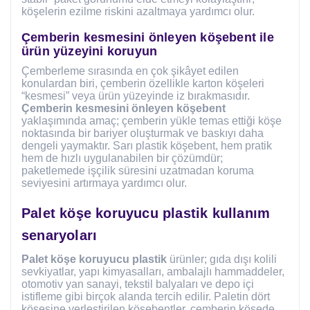
köşelerin ezilme riskini azaltmaya yardımcı olur.
Çemberin kesmesini önleyen köşebent ile
ürün yüzeyini koruyun
Çemberleme sırasında en çok şikâyet edilen
konulardan biri, çemberin özellikle karton köşeleri
“kesmesi” veya ürün yüzeyinde iz bırakmasıdır.
Çemberin kesmesini önleyen köşebent
yaklaşımında amaç; çemberin yükle temas ettiği köşe
noktasında bir bariyer oluşturmak ve baskıyı daha
dengeli yaymaktır. Sarı plastik köşebent, hem pratik
hem de hızlı uygulanabilen bir çözümdür;
paketlemede işçilik süresini uzatmadan koruma
seviyesini artırmaya yardımcı olur.
Palet köşe koruyucu plastik kullanım
senaryoları
Palet köşe koruyucu plastik
ürünler; gıda dışı kolili
sevkiyatlar, yapı kimyasalları, ambalajlı hammaddeler,
otomotiv yan sanayi, tekstil balyaları ve depo içi
istifleme gibi birçok alanda tercih edilir. Paletin dört
köşesine yerleştirilen köşebentler, çemberin köşede