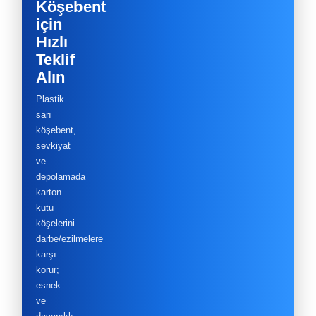
Köşebent
için
Hızlı
Teklif
Alın
Plastik
sarı
köşebent,
sevkiyat
ve
depolamada
karton
kutu
köşelerini
darbe/ezilmelere
karşı
korur;
esnek
ve