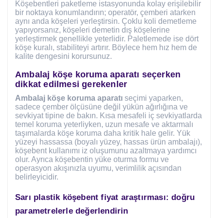
Köşebentleri paketleme istasyonunda kolay erişilebilir
bir noktaya konumlandırın; operatör, çemberi atarken
aynı anda köşeleri yerleştirsin. Çoklu koli demetleme
yapıyorsanız, köşeleri demetin dış köşelerine
yerleştirmek genellikle yeterlidir. Paletlemede ise dört
köşe kuralı, stabiliteyi artırır. Böylece hem hız hem de
kalite dengesini korursunuz.
Ambalaj köşe koruma aparatı seçerken
dikkat edilmesi gerekenler
Ambalaj köşe koruma aparatı
seçimi yaparken,
sadece çember ölçüsüne değil yükün ağırlığına ve
sevkiyat tipine de bakın. Kısa mesafeli iç sevkiyatlarda
temel koruma yeterliyken, uzun mesafe ve aktarmalı
taşımalarda köşe koruma daha kritik hale gelir. Yük
yüzeyi hassassa (boyalı yüzey, hassas ürün ambalajı),
köşebent kullanımı iz oluşumunu azaltmaya yardımcı
olur. Ayrıca köşebentin yüke oturma formu ve
operasyon akışınızla uyumu, verimlilik açısından
belirleyicidir.
Sarı plastik köşebent fiyat araştırması: doğru
parametrelerle değerlendirin