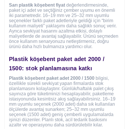
Sarı plastik köşebent fiyat
değerlendirmesinde,
paket içi adet ve seçtiğiniz çember uyumu en önemli
iki parametredir. 16–19 mm ve 25–32 mm uyumlu
seçenekler farklı paket adetleriyle geldiği için “birim
kullanım maliyeti” yaklaşımı daha sağlıklı sonuç verir.
Ayrıca sevkiyat hasarını azaltma etkisi, dolaylı
maliyetlerde de avantaj sağlayabilir. Ürünü seçmeden
önce kullanım senaryonuzu netleştirmeniz, doğru
ürünü daha hızlı bulmanıza yardımcı olur.
Plastik köşebent paket adet 2000 /
1500: stok planlamasına katkı
Plastik köşebent paket adet 2000 / 1500
bilgisi,
özellikle sürekli sevkiyat yapan firmalarda stok
planlamasını kolaylaştırır. Günlük/haftalık palet çıkış
sayınıza göre tüketiminizi hesaplayabilir, paketleme
istasyonunda kesintisiz akış sağlayabilirsiniz. 16–19
mm uyumlu seçenek (2000 adet) daha sık kullanılan
ölçülerde avantaj sunarken; 25–32 mm uyumlu
seçenek (1500 adet) geniş çemberli uygulamalarda
işinizi düzenler. Planlı stok, acil tedarik baskısını
azaltır ve operasyonu daha sürdürülebilir kılar.