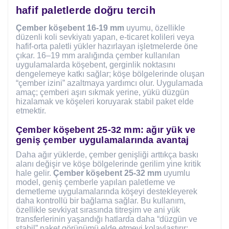
hafif paletlerde doğru tercih
Çember köşebent 16-19 mm
uyumu, özellikle
düzenli koli sevkiyatı yapan, e-ticaret kolileri veya
hafif-orta paletli yükler hazırlayan işletmelerde öne
çıkar. 16–19 mm aralığında çember kullanılan
uygulamalarda köşebent, gerginlik noktasını
dengelemeye katkı sağlar; köşe bölgelerinde oluşan
“çember izini” azaltmaya yardımcı olur. Uygulamada
amaç; çemberi aşırı sıkmak yerine, yükü düzgün
hizalamak ve köşeleri koruyarak stabil paket elde
etmektir.
Çember köşebent 25-32 mm: ağır yük ve
geniş çember uygulamalarında avantaj
Daha ağır yüklerde, çember genişliği arttıkça baskı
alanı değişir ve köşe bölgelerinde gerilim yine kritik
hale gelir.
Çember köşebent 25-32 mm
uyumlu
model, geniş çemberle yapılan paletleme ve
demetleme uygulamalarında köşeyi destekleyerek
daha kontrollü bir bağlama sağlar. Bu kullanım,
özellikle sevkiyat sırasında titreşim ve ani yük
transferlerinin yaşandığı hatlarda daha “düzgün ve
stabil” paket görünümü elde etmeyi kolaylaştırır;