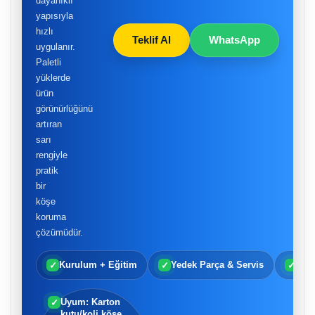
dayanıklı
yapısıyla
hızlı
Teklif Al
WhatsApp
uygulanır.
Paletli
yüklerde
ürün
görünürlüğünü
artıran
sarı
rengiyle
pratik
bir
köşe
koruma
çözümüdür.
✓
✓
✓
Kurulum + Eğitim
Yedek Parça & Servis
Tür
Uyum: Karton
✓
kutu/koli köşe