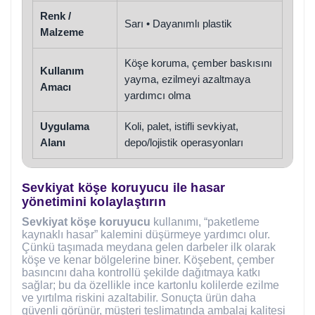
Renk /
Sarı • Dayanımlı plastik
Malzeme
Köşe koruma, çember baskısını
Kullanım
yayma, ezilmeyi azaltmaya
Amacı
yardımcı olma
Uygulama
Koli, palet, istifli sevkiyat,
Alanı
depo/lojistik operasyonları
Sevkiyat köşe koruyucu ile hasar
yönetimini kolaylaştırın
Sevkiyat köşe koruyucu
kullanımı, “paketleme
kaynaklı hasar” kalemini düşürmeye yardımcı olur.
Çünkü taşımada meydana gelen darbeler ilk olarak
köşe ve kenar bölgelerine biner. Köşebent, çember
basıncını daha kontrollü şekilde dağıtmaya katkı
sağlar; bu da özellikle ince kartonlu kolilerde ezilme
ve yırtılma riskini azaltabilir. Sonuçta ürün daha
güvenli görünür, müşteri teslimatında ambalaj kalitesi