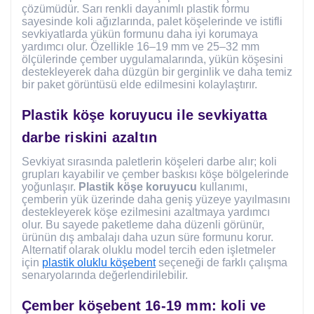
çözümüdür. Sarı renkli dayanımlı plastik formu
sayesinde koli ağızlarında, palet köşelerinde ve istifli
sevkiyatlarda yükün formunu daha iyi korumaya
yardımcı olur. Özellikle 16–19 mm ve 25–32 mm
ölçülerinde çember uygulamalarında, yükün köşesini
destekleyerek daha düzgün bir gerginlik ve daha temiz
bir paket görüntüsü elde edilmesini kolaylaştırır.
Plastik köşe koruyucu ile sevkiyatta
darbe riskini azaltın
Sevkiyat sırasında paletlerin köşeleri darbe alır; koli
grupları kayabilir ve çember baskısı köşe bölgelerinde
yoğunlaşır.
Plastik köşe koruyucu
kullanımı,
çemberin yük üzerinde daha geniş yüzeye yayılmasını
destekleyerek köşe ezilmesini azaltmaya yardımcı
olur. Bu sayede paketleme daha düzenli görünür,
ürünün dış ambalajı daha uzun süre formunu korur.
Alternatif olarak oluklu model tercih eden işletmeler
için
plastik oluklu köşebent
seçeneği de farklı çalışma
senaryolarında değerlendirilebilir.
Çember köşebent 16-19 mm: koli ve