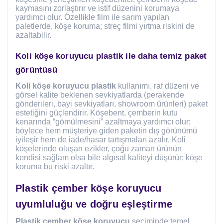
kaymasını zorlaştırır ve istif düzenini korumaya
yardımcı olur. Özellikle film ile sarım yapılan
paletlerde, köşe koruma; streç filmi yırtma riskini de
azaltabilir.
Koli köşe koruyucu plastik ile daha temiz paket
görüntüsü
Koli köşe koruyucu plastik
kullanımı, raf düzeni ve
görsel kalite beklenen sevkiyatlarda (perakende
gönderileri, bayi sevkiyatları, showroom ürünleri) paket
estetiğini güçlendirir. Köşebent, çemberin kutu
kenarında “gömülmesini” azaltmaya yardımcı olur;
böylece hem müşteriye giden paketin dış görünümü
iyileşir hem de iade/hasar tartışmaları azalır. Koli
köşelerinde oluşan ezikler, çoğu zaman ürünün
kendisi sağlam olsa bile algısal kaliteyi düşürür; köşe
koruma bu riski azaltır.
Plastik çember köşe koruyucu
uyumluluğu ve doğru eşleştirme
Plastik çember köşe koruyucu
seçiminde temel