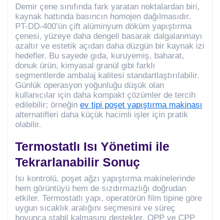
Demir çene sınıfında fark yaratan noktalardan biri,
kaynak hattında basıncın homojen dağılmasıdır.
PT-DD-400’ün çift alüminyum döküm yapıştırma
çenesi, yüzeye daha dengeli basarak dalgalanmayı
azaltır ve estetik açıdan daha düzgün bir kaynak izi
hedefler. Bu sayede gıda, kuruyemiş, baharat,
donuk ürün, kimyasal granül gibi farklı
segmentlerde ambalaj kalitesi standartlaştırılabilir.
Günlük operasyon yoğunluğu düşük olan
kullanıcılar için daha kompakt çözümler de tercih
edilebilir; örneğin
ev tipi poşet yapıştırma makinası
alternatifleri daha küçük hacimli işler için pratik
olabilir.
Termostatlı Isı Yönetimi ile
Tekrarlanabilir Sonuç
Isı kontrolü, poşet ağzı yapıştırma makinelerinde
hem görüntüyü hem de sızdırmazlığı doğrudan
etkiler. Termostatlı yapı, operatörün film tipine göre
uygun sıcaklık aralığını seçmesini ve süreç
boyunca stabil kalmasını destekler. OPP ve CPP