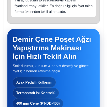
ihtiyaç duyulan aksesuar/servis kapsamı
fiyatlandırmayı etkiler. En doğru bilgi için fiyat talep
formu üzerinden teklif alınmalıdır.
Demir Çene Poşet Ağzı
Yapıştırma Makinası
İçin Hızlı Teklif Alın
Stok durumu, kurulum & servis desteği ve güncel
fiyat için hemen iletişime geçin.
Ayak Pedallı Kullanım
Termostatlı Isı Kontrolü
400 mm Çene (PT-DD-400)