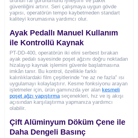
ürünün raf görünümünü iyileştirir ve paket
güvenliğini artırır. Seri çalışmaya uygun gövde
yapısı, operatörün tempo kaybetmeden standart
kaliteyi korumasına yardımcı olur.
Ayak Pedallı Manuel Kullanım
ile Kontrollü Kaynak
PT-DD-400, operatörün iki elini serbest bırakan
ayak pedalı sayesinde poşet ağzını doğru noktadan
hizalayıp kaynak işlemini güvenle başlatmasına
imkân tanır. Bu kontrol, özellikle farklı
kalınlıklardaki film çeşitlerinde “ne az ne fazla” ısı
uygulamayı kolaylaştırır. Kesme fonksiyonu arayan
işletmeler için, ürün gamınızda yer alan
kesmeli
poşet ağzı yapıştırma
seçenekleri, hız ve iş akışı
açısından karşılaştırma yapmanıza yardımcı
olabilir.
Çift Alüminyum Döküm Çene ile
Daha Dengeli Basınç