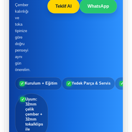
Çember
Teklif Al
WhatsApp
kalınlığı
ve
toka
tipinize
göre
doğru
penseyi
aynı
gün
önerelim.
✓
Kurulum + Eğitim
✓
Yedek Parça & Servis
✓
Tür
Uyum:
✓
32mm
çelik
çember +
32mm
toka/klips
ile