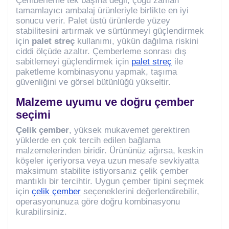
Çemberleme tek başına değil, çoğu zaman
tamamlayıcı ambalaj ürünleriyle birlikte en iyi
sonucu verir. Palet üstü ürünlerde yüzey
stabilitesini artırmak ve sürtünmeyi güçlendirmek
için
palet streç
kullanımı, yükün dağılma riskini
ciddi ölçüde azaltır. Çemberleme sonrası dış
sabitlemeyi güçlendirmek için
palet streç
ile
paketleme kombinasyonu yapmak, taşıma
güvenliğini ve görsel bütünlüğü yükseltir.
Malzeme uyumu ve doğru çember
seçimi
Çelik çember
, yüksek mukavemet gerektiren
yüklerde en çok tercih edilen bağlama
malzemelerinden biridir. Ürününüz ağırsa, keskin
köşeler içeriyorsa veya uzun mesafe sevkiyatta
maksimum stabilite istiyorsanız çelik çember
mantıklı bir tercihtir. Uygun çember tipini seçmek
için
çelik çember
seçeneklerini değerlendirebilir,
operasyonunuza göre doğru kombinasyonu
kurabilirsiniz.