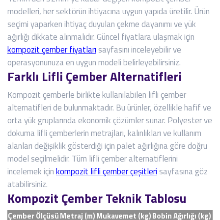
modelleri, her sektörün ihtiyacına uygun yapıda üretilir. Ürün
seçimi yaparken ihtiyaç duyulan çekme dayanımı ve yük
ağırlığı dikkate alınmalıdır. Güncel fiyatlara ulaşmak için
kompozit çember fiyatları
sayfasını inceleyebilir ve
operasyonunuza en uygun modeli belirleyebilirsiniz.
Farklı Lifli Çember Alternatifleri
Kompozit çemberle birlikte kullanılabilen lifli çember
alternatifleri de bulunmaktadır. Bu ürünler, özellikle hafif ve
orta yük gruplarında ekonomik çözümler sunar. Polyester ve
dokuma lifli çemberlerin metrajları, kalınlıkları ve kullanım
alanları değişiklik gösterdiği için palet ağırlığına göre doğru
model seçilmelidir. Tüm lifli çember alternatiflerini
incelemek için
kompozit lifli çember çeşitleri
sayfasına göz
atabilirsiniz.
Kompozit Çember Teknik Tablosu
Çember Ölçüsü
Metraj (m)
Mukavemet (kg)
Bobin Ağırlığı (kg)