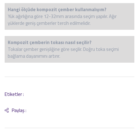
Hangi ölçüde kompozit çember kullanmalıyım?
Yük ağırlığına göre 12-32mm arasında seçim yapılır. Ağır
yüklerde geniş çemberler tercih edilmelidir.
Kompozit çemberin tokası nasıl seçilir?
Tokalar çember genişliğine göre seçilir. Doğru toka seçimi
bağlama dayanımını artırır.
Etiketler :
Paylaş :