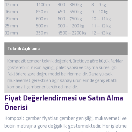
12 mm
1100 m
300 – 380 kg
8 – 9 kg
16 mm
850 m
450 – 550 kg
9 – 10 kg
19 mm
600 m
600 – 750 kg
10 – 11 kg
25 mm
500 m
900 – 1200 kg
11 – 12 kg
32 mm
350 m
1500 – 2200 kg
12 – 13 kg
Teknik Açıklama
Kompozit çember teknik değerleri, üreticiye göre küçük farklar
gösterebilir. Yükün ağırlığı, palet yapısı ve taşıma süresi gibi
faktörlere göre doğru model belirlenmelidir. Daha yüksek
mukavemet gerektiren ağır sanayi ürünlerinde geniş ebatlı
kompozit çemberler tercih edilmelidir.
Fiyat Değerlendirmesi ve Satın Alma
Önerisi
Kompozit çember fiyatları çember genişliği, mukavemeti ve
bobin metrajına göre değişiklik göstermektedir. Her işletme